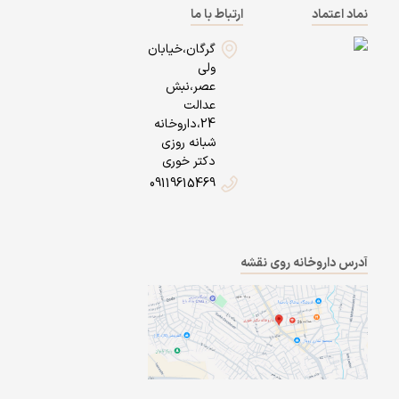
نماد اعتماد
ارتباط با ما
گرگان،خیابان
ولی
عصر،نبش
عدالت
24،داروخانه
شبانه روزی
دکتر خوری
09119615469
آدرس داروخانه روی نقشه