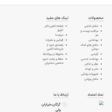
محصولات
لینک های مفید
مکمل غذایی
صفحه اصلی
دکتر
خوری
مراقبت پوست و
مو
درباره ما
بهداشتی
قوانین و مقررات
مکمل های کمک
راهنمای خرید از
درمانی
داروخانه آنلاین
آرایشی
مجوزها و پروانه ها
بهداشت جنسی
حفظ و رعایت حریم
شخصی مشتریان
عطر و ادکلن
مادر و کودک
تجهیزات پزشکی
مکمل ورزشی
نماد اعتماد
ارتباط با ما
گرگان،خیابان
ولی