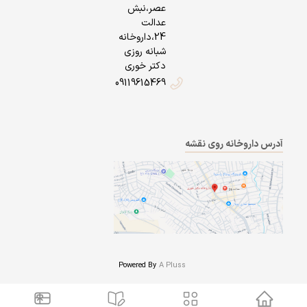
عصر،نبش
عدالت
24،داروخانه
شبانه روزی
دکتر خوری
09119615469
آدرس داروخانه روی نقشه
Powered By
A Pluss