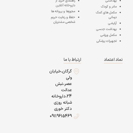
بهداشتی
راهنمای خرید از
داروخانه آنلاین
مادر و کودک
مجوزها و پروانه ها
مکمل های کمک
درمانی
حفظ و رعایت حریم
شخصی مشتریان
آرایشی
بهداشت جنسی
مکمل ورزشی
تجهیزات پزشکی
نماد اعتماد
ارتباط با ما
گرگان،خیابان
ولی
عصر،نبش
عدالت
24،داروخانه
شبانه روزی
دکتر خوری
09119615469