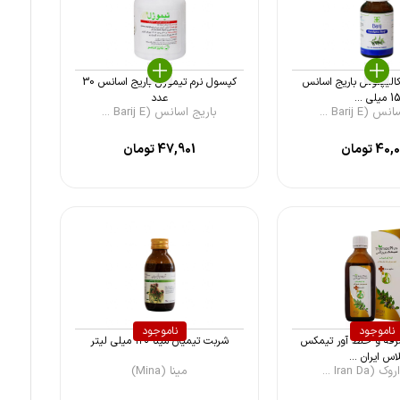
کالیپتوس باریج اسانس
کپسول نرم تیموژل باریج اسانس 30
15 میلی ...
عدد
(Barij E ...
باریج اسانس (Barij E ...
40,
تومان
47,901
تومان
ناموجود
ناموجود
فه و خلط آور تیمکس
شربت تیمیان مینا ۱۲۰ میلی لیتر
اس ایران ...
Iran Da ...
مینا (Mina)