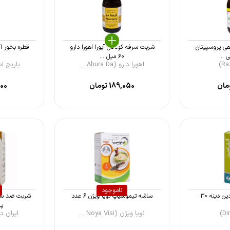
ی پروسپیتان
شربت سرفه کودکان آیورا اهورا دارو
قطره بخور ا
۶۰ میل ...
اهورا دارو (Ahura Da ...
باریج اسانس 
مان
189,050
تومان
000
ناموجود
قرص مکیدنی آلتادين دینه 30
ساشه تیموسیپ نویا ویژن 6 عدد
شربت ضد سر
پل
نویا ویژن (Noya Visi ...
ایران داروک (