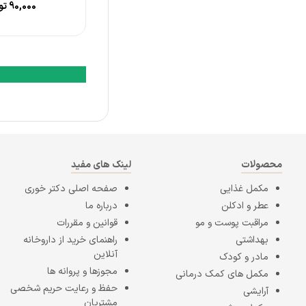
90,000
تو
-
دستگاه بخور
محصولات
لینک های مفید
مکمل غذایی
صفحه اصلی
دکتر خوری
عطر و ادکلن
درباره ما
مراقبت پوست و مو
قوانین و مقررات
بهداشتی
راهنمای خرید از داروخانه
آنلاین
مادر و کودک
مجوزها و پروانه ها
مکمل های کمک درمانی
حفظ و رعایت حریم شخصی
آرایشی
مشتریان