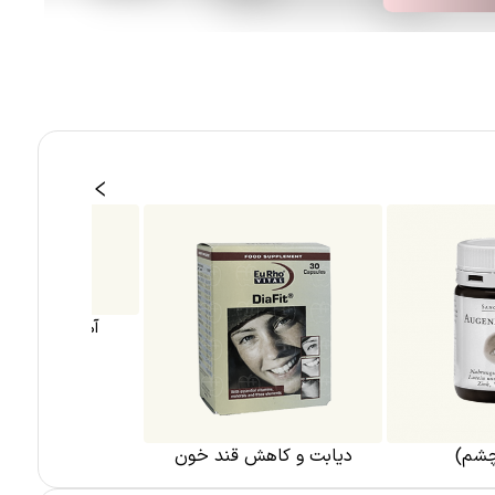
چشم)
دیابت و کاهش قند خون
آهن (مکمل کم