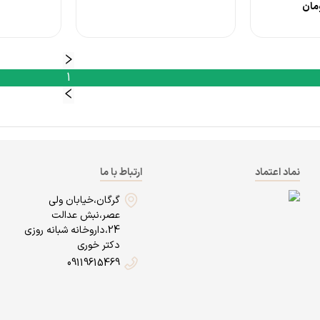
مان
1
نماد اعتماد
ارتباط با ما
گرگان،خیابان ولی
عصر،نبش عدالت
24،داروخانه شبانه روزی
دکتر خوری
09119615469