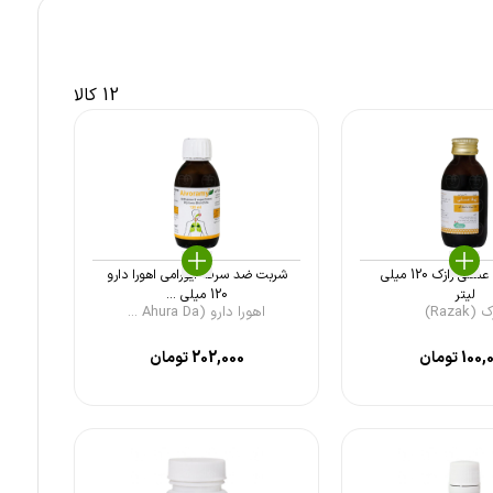
12 کالا
شربت زوفا عسلی رازک 120 میلی
شربت ضد سرفه آیورامی اهورا دارو
لیتر
120 میلی ...
(Razak)
اهورا دارو (Ahura Da ...
100,
تومان
202,000
تومان