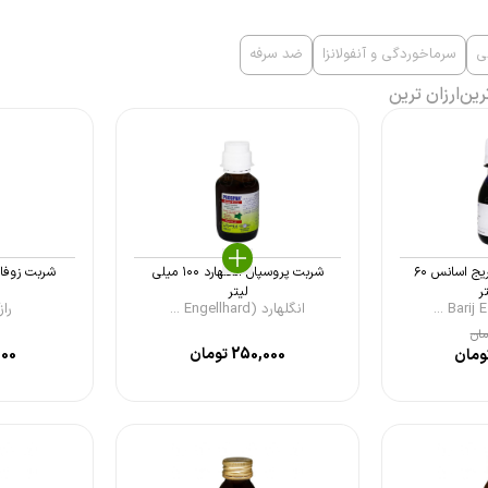
ی
سرماخوردگی و آنفولانزا
ضد سرفه
رین
ارزان ترین
شربت کاف استاپ باریج اسانس ۶۰
شربت پروسپان انگلهارد ۱۰۰ میلی
ر
لیتر
انگلهارد (Engellhard ...
رازک 
مان
250,000
تومان
000
ومان