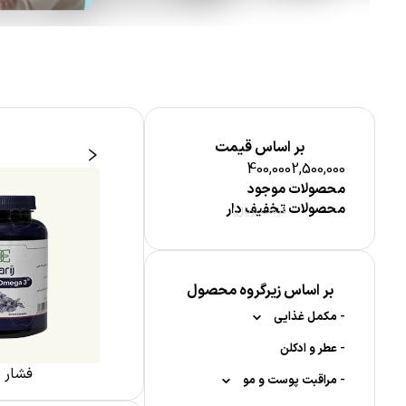
بر اساس قیمت
400,000
2,500,000
محصولات موجود
محصولات تخفیف دار
قیمت (ریال)
بر اساس زیرگروه محصول
-
مکمل غذایی
-
-
عطر و ادکلن
ویتامین ها
 سم زدائی
مفاصل و استخوان
فشار 
-
-
-
ویتامین A
قرص جوشان
مراقبت پوست و مو