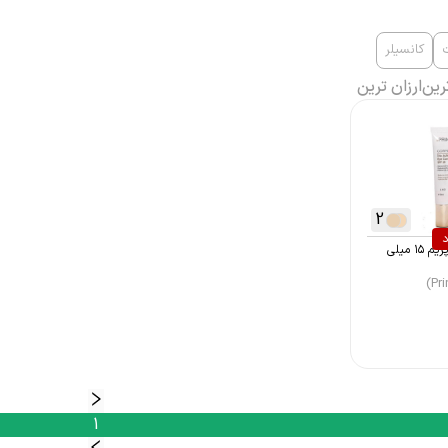
کانسیلر
رین
ارزان ترین
2
د
کانسیلر دور چشم پریم ۱۵ میلی
1