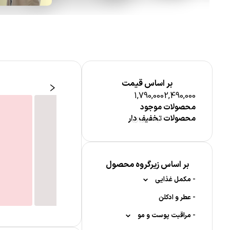
بر اساس قیمت
1,790,000
2,490,000
محصولات موجود
محصولات تخفیف دار
قیمت (ریال)
آرایش لب
بر اساس زیرگروه محصول
-
مکمل غذایی
-
-
عطر و ادکلن
ویتامین ها
آرایش ناخن
-
-
-
ویتامین A
قرص جوشان
مراقبت پوست و مو