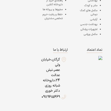
بهداشتی
راهنمای خرید از
داروخانه آنلاین
مادر و کودک
مجوزها و پروانه ها
مکمل های کمک
درمانی
حفظ و رعایت حریم
شخصی مشتریان
آرایشی
بهداشت جنسی
تجهیزات پزشکی
مکمل ورزشی
نماد اعتماد
ارتباط با ما
گرگان،خیابان
ولی
عصر،نبش
عدالت
24،داروخانه
شبانه روزی
دکتر خوری
09119615469