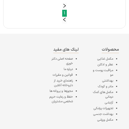
1
محصولات
لینک های مفید
مکمل غذایی
صفحه اصلی
دکتر
خوری
عطر و ادکلن
درباره ما
مراقبت پوست و
مو
قوانین و مقررات
بهداشتی
راهنمای خرید از
داروخانه آنلاین
مادر و کودک
مجوزها و پروانه ها
مکمل های کمک
درمانی
حفظ و رعایت حریم
شخصی مشتریان
آرایشی
تجهیزات پزشکی
بهداشت جنسی
مکمل ورزشی