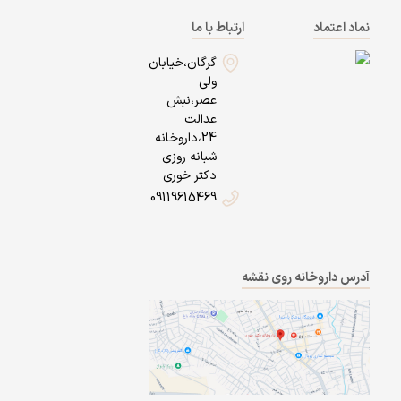
نماد اعتماد
ارتباط با ما
گرگان،خیابان
ولی
عصر،نبش
عدالت
24،داروخانه
شبانه روزی
دکتر خوری
09119615469
آدرس داروخانه روی نقشه