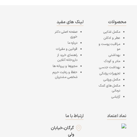
محصولات
لینک های مفید
مکمل غذایی
صفحه اصلی
دکتر
خوری
عطر و ادکلن
درباره ما
مراقبت پوست و
مو
قوانین و مقررات
بهداشتی
راهنمای خرید از
داروخانه آنلاین
مادر و کودک
مجوزها و پروانه ها
بهداشت جنسی
حفظ و رعایت حریم
تجهیزات پزشکی
شخصی مشتریان
مکمل ورزشی
مکمل های کمک
درمانی
آرایشی
نماد اعتماد
ارتباط با ما
گرگان،خیابان
ولی