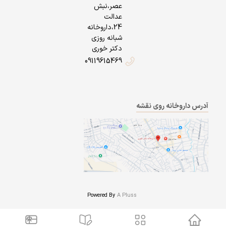
عصر،نبش
عدالت
24،داروخانه
شبانه روزی
دکتر خوری
09119615469
آدرس داروخانه روی نقشه
Powered By
A Pluss