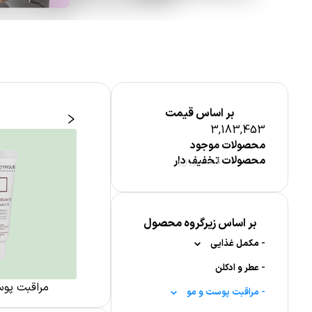
بر اساس قیمت
3,183,453
محصولات موجود
محصولات تخفیف دار
قیمت (ریال)
بر اساس زیرگروه محصول
-
مکمل غذایی
-
-
عطر و ادکلن
ویتامین ها
زی پوست
مراقبت از پوست بدن
مراقبت پو
-
-
-
ویتامین A
قرص جوشان
مراقبت پوست و مو