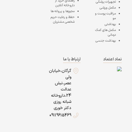
راهنمای خرید از
تجهیزات پزشکی
داروخانه آنلاین
مکمل ورزشی
مجوزها و پروانه ها
مراقبت پوست و
حفظ و رعایت حریم
مو
شخصی مشتریان
بهداشتی
مکمل های کمک
درمانی
بهداشت جنسی
نماد اعتماد
ارتباط با ما
گرگان،خیابان
ولی
عصر،نبش
عدالت
24،داروخانه
شبانه روزی
دکتر خوری
09119615469