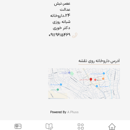
عصر،نبش
عدالت
24،داروخانه
شبانه روزی
دکتر خوری
09119615469
آدرس داروخانه روی نقشه
Powered By
A Pluss