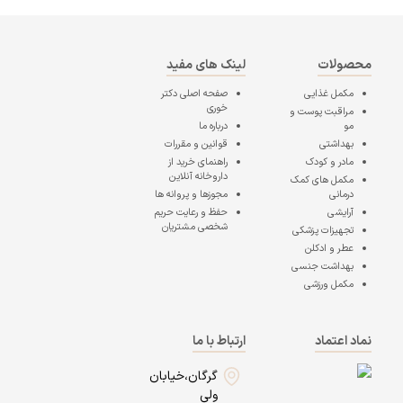
محصولات
لینک های مفید
مکمل غذایی
صفحه اصلی
دکتر
خوری
مراقبت پوست و
مو
درباره ما
بهداشتی
قوانین و مقررات
مادر و کودک
راهنمای خرید از
داروخانه آنلاین
مکمل های کمک
درمانی
مجوزها و پروانه ها
آرایشی
حفظ و رعایت حریم
شخصی مشتریان
تجهیزات پزشکی
عطر و ادکلن
بهداشت جنسی
مکمل ورزشی
نماد اعتماد
ارتباط با ما
گرگان،خیابان
ولی