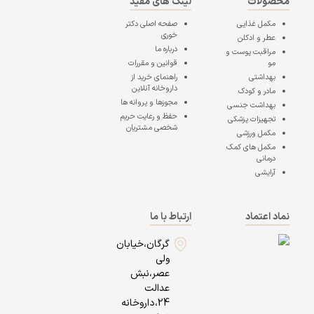
محصولات
لینک های مفید
مکمل غذایی
صفحه اصلی
دکتر
خوری
عطر و ادکلن
درباره ما
مراقبت پوست و
مو
قوانین و مقررات
بهداشتی
راهنمای خرید از
داروخانه آنلاین
مادر و کودک
مجوزها و پروانه ها
بهداشت جنسی
حفظ و رعایت حریم
تجهیزات پزشکی
شخصی مشتریان
مکمل ورزشی
مکمل های کمک
درمانی
آرایشی
نماد اعتماد
ارتباط با ما
گرگان،خیابان
ولی
عصر،نبش
عدالت
24،داروخانه