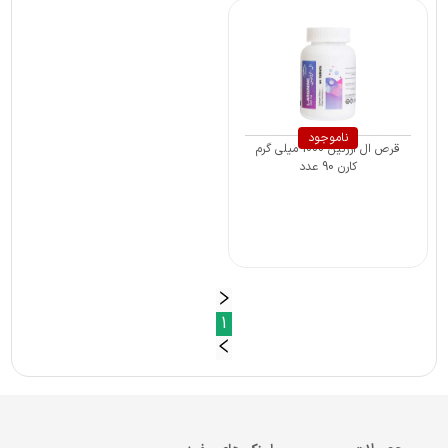
ناموجود
قرص ال آرژنین 1000 میلی گرم
کارن 90 عدد
1