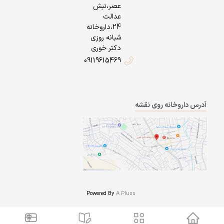
عصر،نبش
عدالت
24،داروخانه
شبانه روزی
دکتر خوری
09119615469
آدرس داروخانه روی نقشه
Powered By
A Pluss