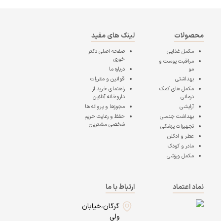
محصولات
لینک های مفید
مکمل غذایی
صفحه اصلی
دکتر
خوری
مراقبت پوست و
مو
درباره ما
بهداشتی
قوانین و مقررات
مکمل های کمک
راهنمای خرید از
درمانی
داروخانه آنلاین
آرایشی
مجوزها و پروانه ها
بهداشت جنسی
حفظ و رعایت حریم
شخصی مشتریان
تجهیزات پزشکی
عطر و ادکلن
مادر و کودک
مکمل ورزشی
نماد اعتماد
ارتباط با ما
گرگان،خیابان
ولی