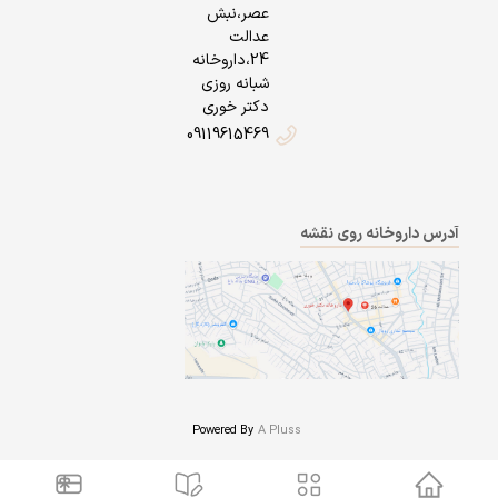
عصر،نبش
عدالت
24،داروخانه
شبانه روزی
دکتر خوری
09119615469
آدرس داروخانه روی نقشه
Powered By
A Pluss