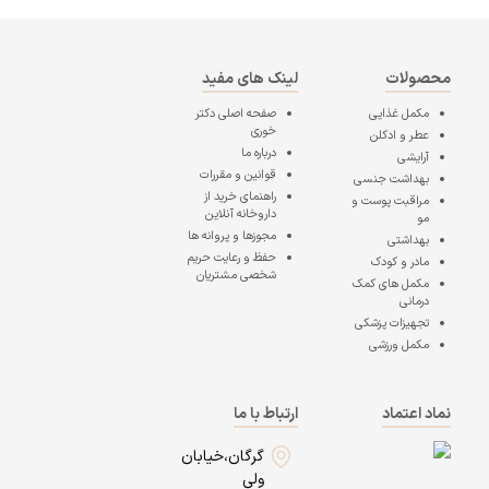
محصولات
لینک های مفید
مکمل غذایی
صفحه اصلی
دکتر
خوری
عطر و ادکلن
درباره ما
آرایشی
قوانین و مقررات
بهداشت جنسی
راهنمای خرید از
مراقبت پوست و
داروخانه آنلاین
مو
مجوزها و پروانه ها
بهداشتی
حفظ و رعایت حریم
مادر و کودک
شخصی مشتریان
مکمل های کمک
درمانی
تجهیزات پزشکی
مکمل ورزشی
نماد اعتماد
ارتباط با ما
گرگان،خیابان
ولی